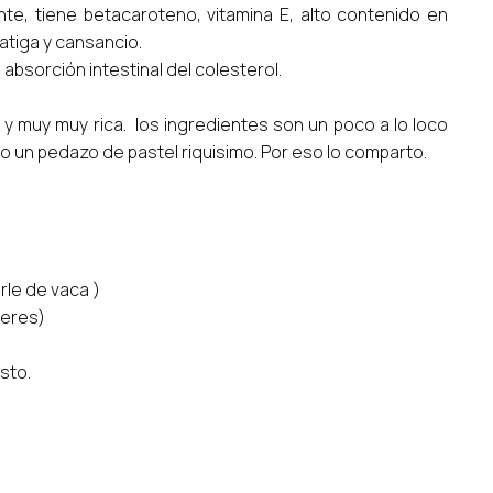
te, tiene betacaroteno, vitamina E, alto contenido en
fatiga y cansancio.
absorción intestinal del colesterol.
 y muy muy rica. los ingredientes son un poco a lo loco
alio un pedazo de pastel riquisimo. Por eso lo comparto.
rle de vaca )
ieres)
usto.