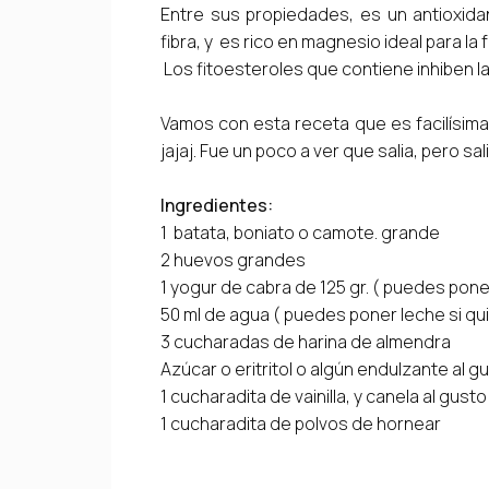
Entre sus propiedades, es un antioxidan
fibra, y es rico en magnesio ideal para la 
Los fitoesteroles que contiene inhiben la 
Vamos con esta receta que es facilísima
jajaj. Fue un poco a ver que salia, pero s
Ingredientes:
1 batata, boniato o camote. grande
2 huevos grandes
1 yogur de cabra de 125 gr. ( puedes pone
50 ml de agua ( puedes poner leche si qu
3 cucharadas de harina de almendra
Azúcar o eritritol o algún endulzante al g
1 cucharadita de vainilla, y canela al gusto
1 cucharadita de polvos de hornear