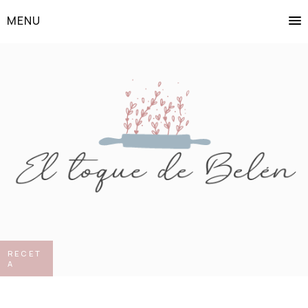
MENU
RECET
A