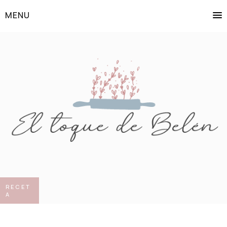
MENU
RECET
A