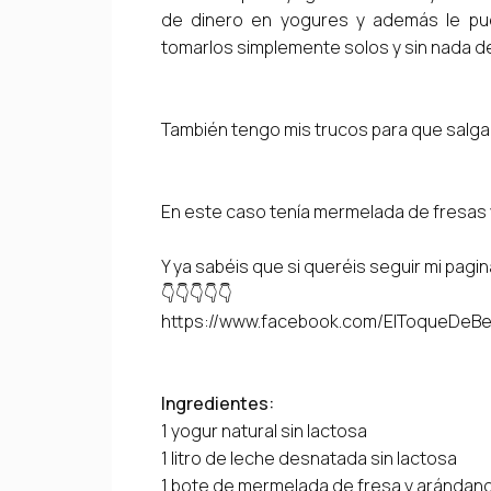
de dinero en yogures y además le pu
tomarlos simplemente solos y sin nada de
También tengo mis trucos para que salgan
En este caso tenía mermelada de fresas y
Y ya sabéis que si queréis seguir mi pagi
👇👇👇👇👇
https://www.facebook.com/ElToqueDeBe
Ingredientes:
1 yogur natural sin lactosa
1 litro de leche desnatada sin lactosa
1 bote de mermelada de fresa y arándan