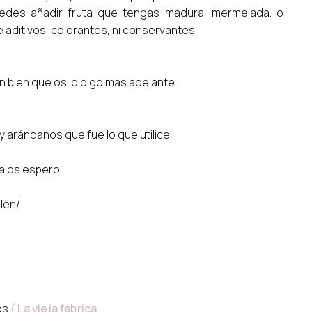
edes añadir fruta que tengas madura, mermelada. o
 aditivos, colorantes, ni conservantes.
 bien que os lo digo mas adelante.
 arándanos que fue lo que utilice.
na os espero.
len/
os
( La vieja fábrica