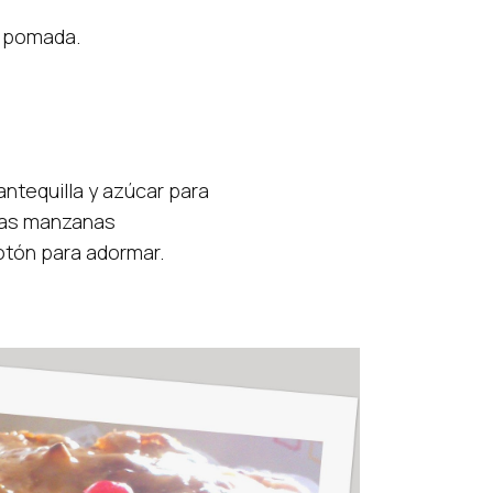
omada.
lla y azúcar para
 manzanas
para adormar.