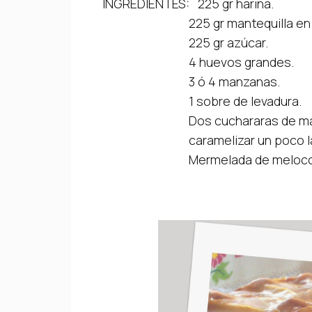
INGREDIENTES: 225 gr harina.
225 gr mantequilla en p
225 gr azúcar.
4 huevos grandes.
3 ó 4 manzanas.
1 sobre de levadura.
Dos cuchararas de mantequi
caramelizar un poco las
Mermelada de melocotón 