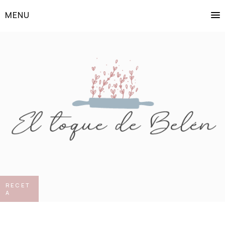
MENU
RECET
A