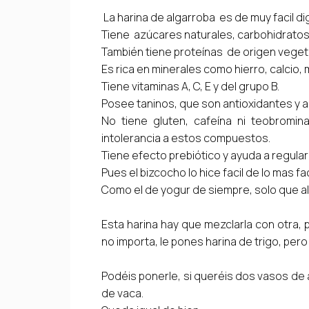
La harina de algarroba es de muy facil di
Tiene azúcares naturales, carbohidratos,
También tiene proteínas de origen veget
Es rica en minerales como hierro, calcio, m
Tiene vitaminas A, C, E y del grupo B.
Posee taninos, que son antioxidantes y an
No tiene gluten, cafeína ni teobromi
intolerancia a estos compuestos.
Tiene efecto prebiótico y ayuda a regular e
Pues el bizcocho lo hice facil de lo mas fac
Como el de yogur de siempre, solo que al
Esta harina hay que mezclarla con otra, 
no importa, le pones harina de trigo, pero
Podéis ponerle, si queréis dos vasos de a
de vaca.