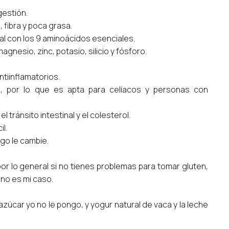
gestión.
 fibra y poca grasa.
al con los 9 aminoácidos esenciales.
agnesio, zinc, potasio, silicio y fósforo.
tiinflamatorios.
na, por lo que es apta para celíacos y personas con
l tránsito intestinal y el colesterol.
il.
go le cambie.
por lo general si no tienes problemas para tomar gluten,
 no es mi caso.
zúcar yo no le pongo, y yogur natural de vaca y la leche