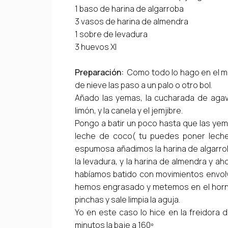
1 baso de harina de algarroba
3 vasos de harina de almendra
1 sobre de levadura
3 huevos Xl
Preparación:
Como todo lo hago en el mis
de nieve las paso a un palo o otro bol.
Añado las yemas, la cucharada de agave
limón, y la canela y el jemjibre.
Pongo a batir un poco hasta que las yema
leche de coco( tu puedes poner leche
espumosa añadimos la harina de algarro
la levadura, y la harina de almendra y 
habíamos batido con movimientos envo
hemos engrasado y metemos en el horno
pinchas y sale limpia la aguja.
Yo en este caso lo hice en la freidora de
minutos la baje a 160º