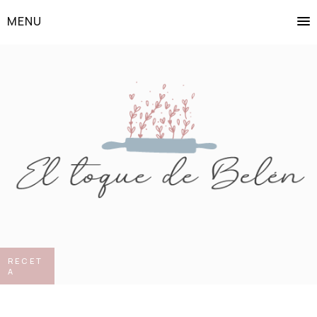
MENU
RECET
A