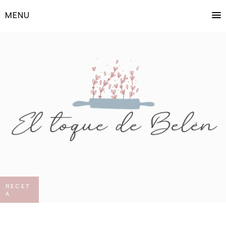
MENU
RECET
A