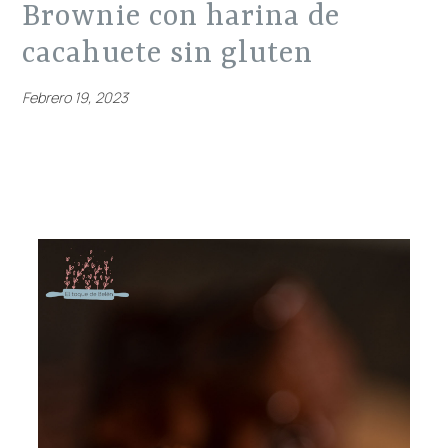
brownie con harina de
cacahuete sin gluten
Febrero 19, 2023