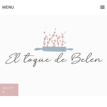
MENU
RECET
A