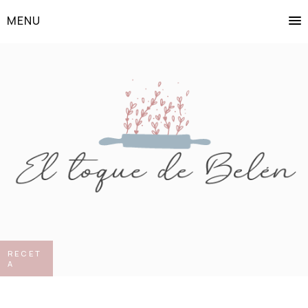
MENU
RECET
A