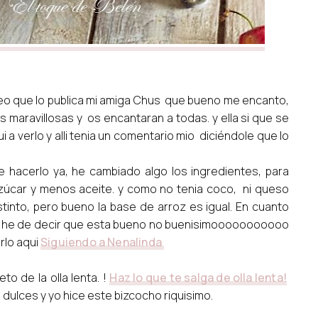
eo que lo publica mi amiga Chus que bueno me encanto,
maravillosas y os encantaran a todas. y ella si que se
ui a verlo y alli tenia un comentario mio diciéndole que lo
 hacerlo ya, he cambiado algo los ingredientes, para
zúcar y menos aceite. y como no tenia coco, ni queso
distinto, pero bueno la base de arroz es igual. En cuanto
en he de decir que esta bueno no buenisimooooooooooo
rlo aqui
Siguiendo a Nenalinda
to de la olla lenta. !
Haz lo que te salga de olla lenta!
dulces y yo hice este bizcocho riquisimo.