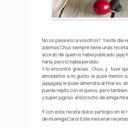
No os pasa eso a vosotros? Y este día v
ademas Chus siempre tiene unas recetas 
acordó de quien lo había publicado jajaj f
haría, pero lo había perdido.
Y lo encontré gracias Chus, y tuve que
amoldarlos a mi gusto. le puse menos a
jajajajjaaj le puse almendra al final es 
pueda repito con el queso, pero tambi
y super jugoso el bizcocho de amiga mira
Y con esta receta dulce participo en el re
de mi amiga Carol. Este mes eran recetas 