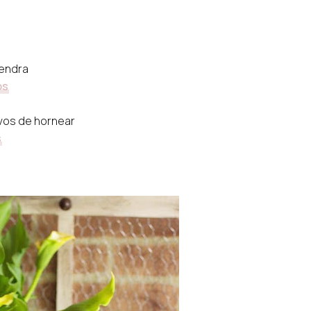
mendra
os
lvos de hornear
s