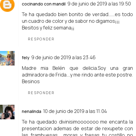
9 de junio de 2019 a las 19:50
cocinando con mandil
Te ha quedado bien bonito de verdad.......es todo
un cuadro de color y de sabor no digamos¡¡¡
Besitos y feliz semana¡¡
RESPONDER
9 de junio de 2019 a las 23:46
fely
Madre mia Belén que delicia.Soy una gran
admiradora de Frida....y me rindo ante este postre.
Besinos
RESPONDER
10 de junio de 2019 a las 11:04
nenalinda
Te ha quedado divinisimooooooo me encanta la
presentacion ademas de estar de rexupete con
las frambuesas , moras y fresas tu costillo no