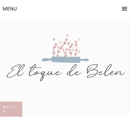
MENU
RECET
A