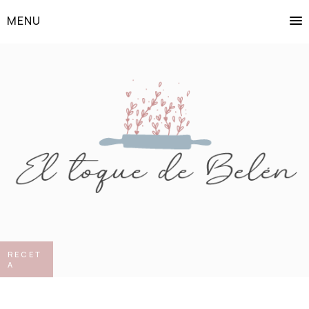
MENU
RECET
A