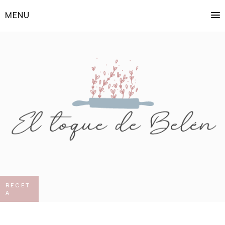
MENU
RECET
A