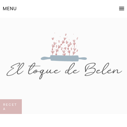
MENU
RECET
A