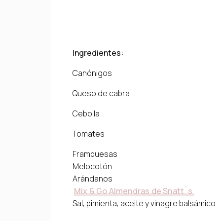
Ingredientes:
Canónigos
Queso de cabra
Cebolla
Tomates
Frambuesas
Melocotón
Arándanos
Mix & Go Almendras de Snatt`s
Sal, pimienta, aceite y vinagre balsámico