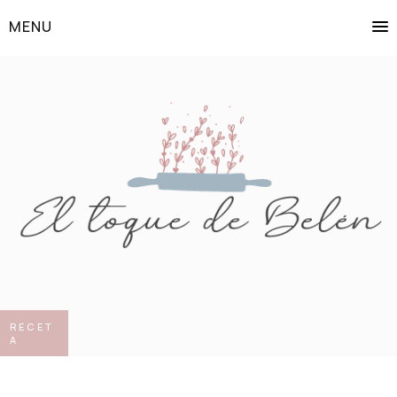
MENU
RECET
A