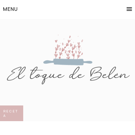
MENU
RECET
A