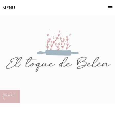
MENU
RECET
A