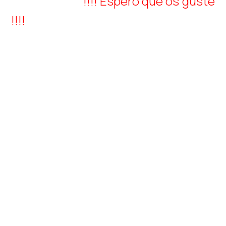
!!!! Espero que os guste
!!!!