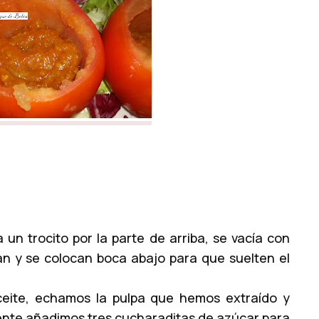
 un trocito por la parte de arriba, se vacía con
an y se colocan boca abajo para que suelten el
eite, echamos la pulpa que hemos extraído y
nte añadimos tres cucharaditas de azúcar para