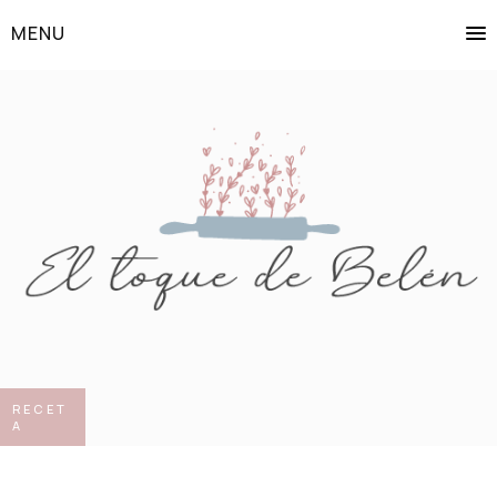
MENU
RECET
A