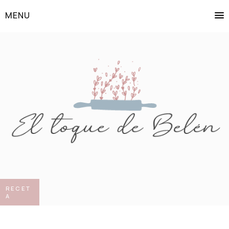
MENU
RECET
A