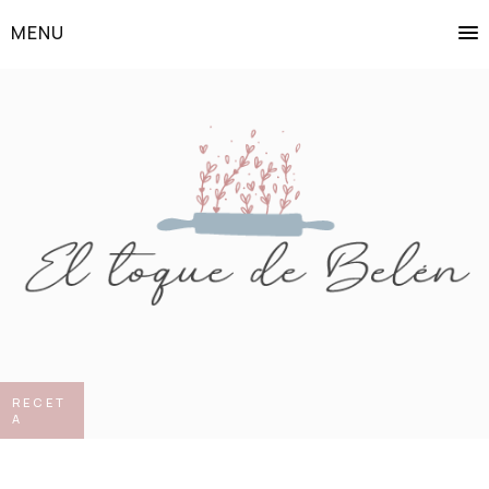
MENU
RECET
A