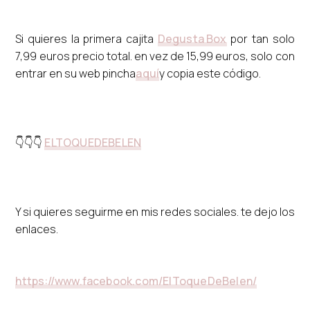
Si quieres la primera cajita
Degusta Box
por tan solo
7,99 euros precio total. en vez de 15,99 euros, solo con
entrar en su web pincha
aquí
y copia este código.
👇👇👇
ELTOQUEDEBELEN
Y si quieres seguirme en mis redes sociales. te dejo los
enlaces.
https://www.facebook.com/ElToqueDeBelen/