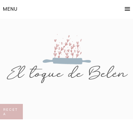
MENU
RECET
A