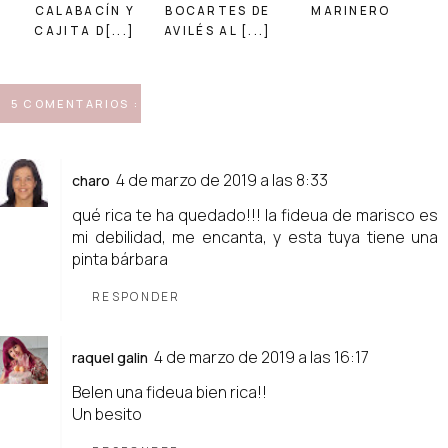
CALABACÍN Y
BOCARTES DE
MARINERO
CAJITA D[...]
AVILÉS AL [...]
5 COMENTARIOS :
4 de marzo de 2019 a las 8:33
charo
qué rica te ha quedado!!! la fideua de marisco es
mi debilidad, me encanta, y esta tuya tiene una
pinta bárbara
RESPONDER
4 de marzo de 2019 a las 16:17
raquel galin
Belen una fideua bien rica!!
Un besito