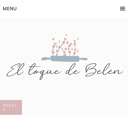
MENU
RECET
A