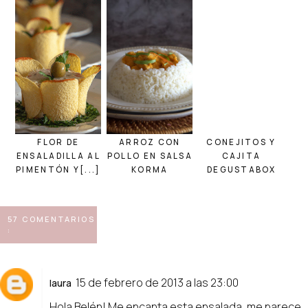
FLOR DE
ARROZ CON
CONEJITOS Y
ENSALADILLA AL
POLLO EN SALSA
CAJITA
PIMENTÓN Y[...]
KORMA
DEGUSTABOX
57 COMENTARIOS
:
15 de febrero de 2013 a las 23:00
laura
Hola Belén! Me encanta esta ensalada, me parece