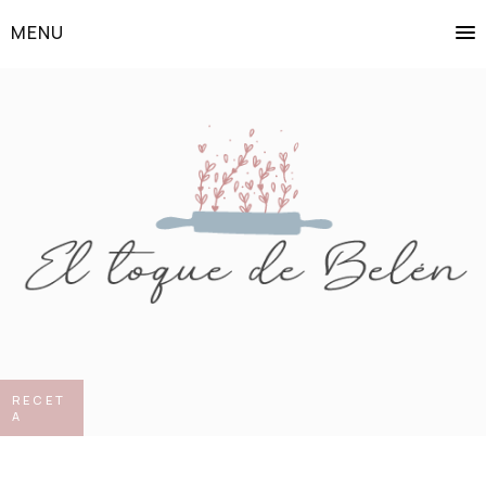
MENU
RECET
A