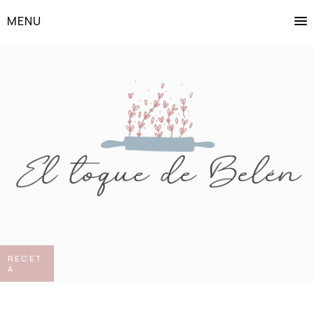
MENU
RECET
A