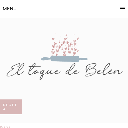
MENU
RECET
A
INICIO