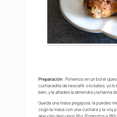
Preparación:
Ponemos en un bol el ques
cucharadita de nescafé o lo bates, yo lo
bien, y le añades la almendra y la harina d
Queda una masa pegajosa, la puedes me
cogo la masa con una cuchara y la voy p
aire y las dejo unos 18 o 20 minutos a 180º 