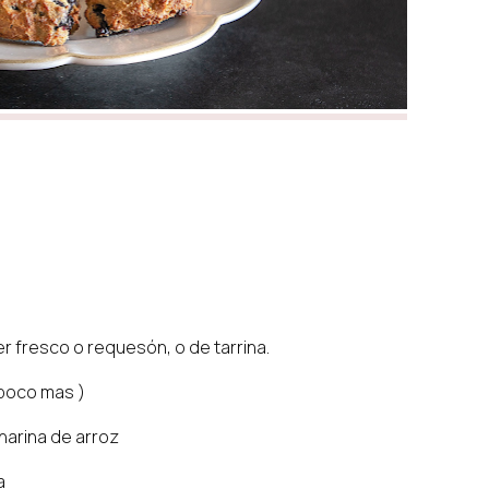
r fresco o requesón, o de tarrina.
 poco mas )
harina de arroz
na