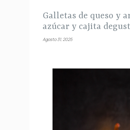
galletas de queso y arándanos, sin gluten ni
azúcar y cajita degus
Agosto 31, 2025