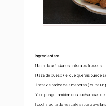
Ingredientes:
1 taza de arándanos naturales frescos.
1 taza de queso ( el que queráis puede se
1 taza de harina de almendras ( quiza un
Yo le pongo también dos cucharadas de 
1 cucharadita de nescafé sabor a avella