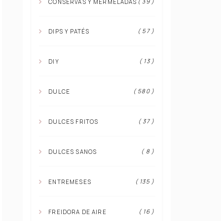
( 39 )
CONSERVAS Y MERMELADAS
( 57 )
DIPS Y PATÉS
( 13 )
DIY
( 580 )
DULCE
( 37 )
DULCES FRITOS
( 8 )
DULCES SANOS
( 135 )
ENTREMESES
( 16 )
FREIDORA DE AIRE