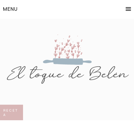
MENU
RECET
A