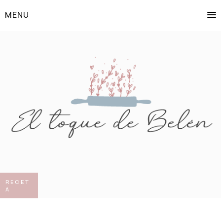
MENU
RECET
A