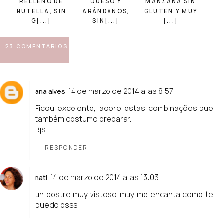
RELLENO DE
QUESO Y
MANZANA SIN
NUTELLA, SIN
ARÁNDANOS,
GLUTEN Y MUY
G[...]
SIN[...]
[...]
23 COMENTARIOS
:
14 de marzo de 2014 a las 8:57
ana alves
Ficou excelente, adoro estas combinações,que
também costumo preparar.
Bjs
RESPONDER
14 de marzo de 2014 a las 13:03
nati
un postre muy vistoso muy me encanta como te
quedo bsss