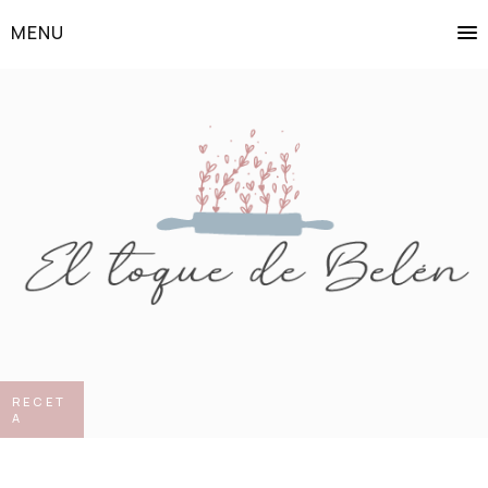
MENU
RECET
A