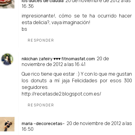
20 de noviembre de 2012 a las
los dulces de claudia
16:36
impresionante!, cómo se te ha ocurrido hacer
esta delicia?, vaya imaginación!
bs
RESPONDER
20 de
nikichan zafeiry ♥♥♥ fitnomasfat.com
noviembre de 2012 a las 16:41
Que rico tiene que estar :) Y con lo que me gustan
los donuts a mí jaja Felicidades por esos 300
seguidores.
http://recetasde2.blogspot.com.es/
RESPONDER
20 de noviembre de 2012 a las
maria --decorecetas--
16:50