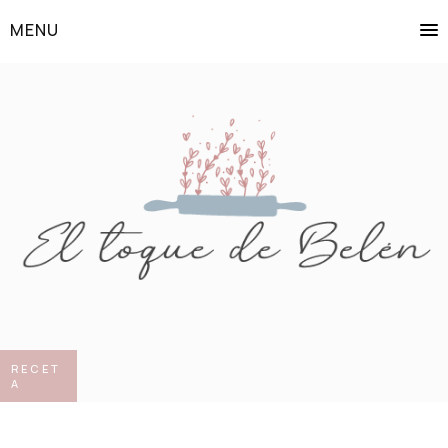
MENU
RECET
A