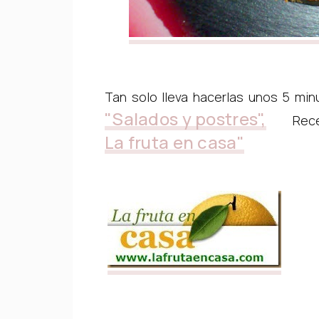
Tan solo lleva hacerlas unos 5 min
"Salados y postres",
Recet
La fruta en casa"