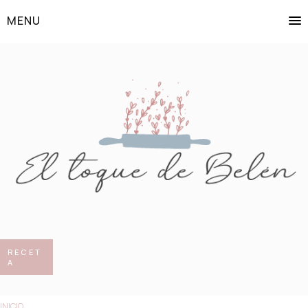
MENU
RECET
A
INICIO