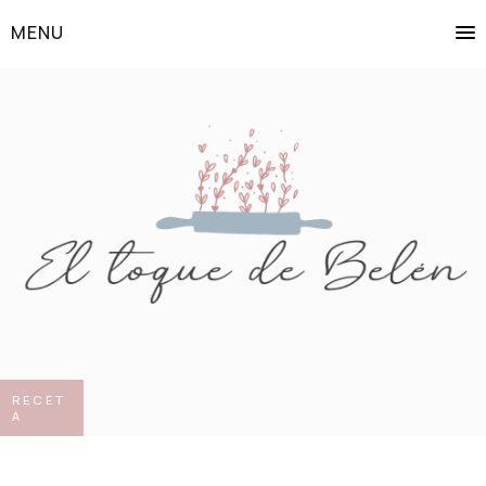
MENU
RECET
A