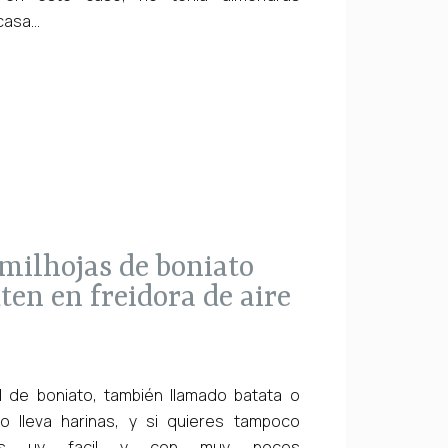
asa...
ten en freidora de aire
l de boniato, también llamado batata o
 lleva harinas, y si quieres tampoco
es uy facil y con muy pocos