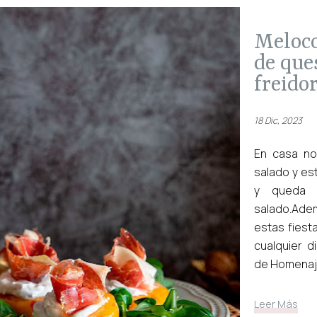
melocotones asados rellenos
de que
freidor
18 Dic, 2023
En casa no
salado y es
y queda r
salado.Ade
estas fiest
cualquier d
de Homenaje
Leer Más