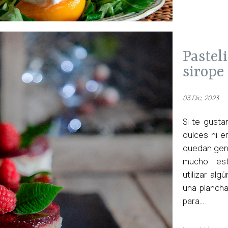
pastelitos fáciles de nata y
sirope
03 Dic, 2023
Si te gusta
dulces ni 
quedan geni
mucho est
utilizar al
una planch
para...