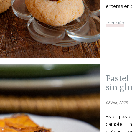
enteras en c
Leer Más
pastel milhojas de boniato
sin glu
05 Nov, 2023
Este, paste
camote, no
azúcar, 