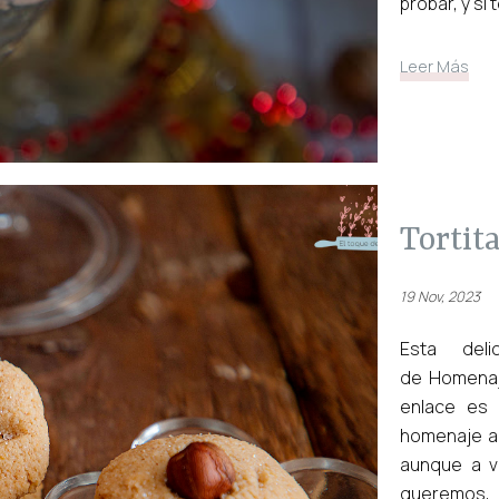
probar, y si
Leer Más
tortit
19 Nov, 2023
Esta del
de Homenaje
enlace es
homenaje a
aunque a v
queremos,