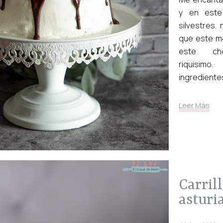
y en este
silvestres.
que este m
este ch
riqui
ingredientes
Leer Más
carrilleras de ternera
asturi