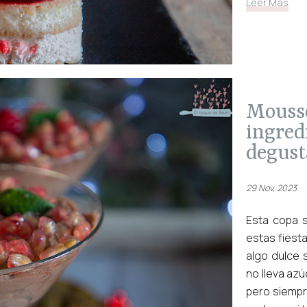
Leer Más
mousse de chocolate dos
ingredi
degust
29 Nov, 2023
Esta copa 
estas fiest
algo dulce
no lleva azú
pero siempr