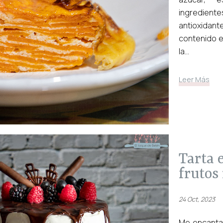
ingredien
antioxidant
contenido e
la...
Leer Más
tarta enrollada rellena de
frutos 
24 Oct, 2023
Me encantan