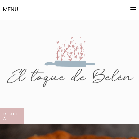
MENU
RECET
A