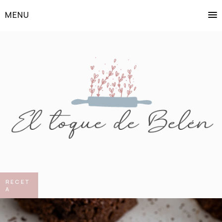
MENU
RECET
A